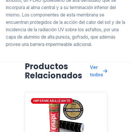
atributo, un PEAD (polietileno de alta densidad) que se
incorpora al alma central y a su terminación inferior del
mismo. Los componentes de esta membrana se
encuentran protegidos de la acción del calor del sol y de la
incidencia de la radiación UV sobre los asfaltos, por una
capa de aluminio de alta pureza, gofrado, que además
provee una barrera impermeable adicional.
SUPERFICIES BASE DE LA IMPERMEABILIZACIÓN
Productos
Ver
Relacionados
Los soportes base de la impermeabilización, tanto
todos
horizontales como inclinados, de gran pendiente o
abovedados, deben estar completamente secos, ser
estables y de superficie homogénea, así como libre de
IMPERMEABILIZANTE
cuerpos extraños o punzo-cortantes y sin restos de
aceites, grasas, mampostería suelta, hidrocarburos, u otros
materiales que puedan evitar la perfecta adherencia de la
membrana y afectar la durabilidad de la misma.