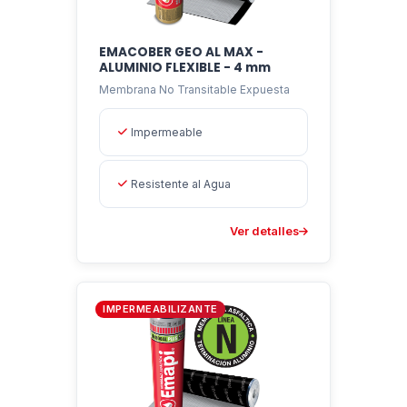
El producto que Ud. está evaluando está
especialmente recomendado para ser aplicado
EMACOBER GEO AL MAX -
sobre techos planos o abovedados, terrazas y
ALUMINIO FLEXIBLE - 4 mm
azoteas no transitables, en cualquier tipo de
Membrana No Transitable Expuesta
pendiente, sean de losa de hormigón, chapas
Impermeable
metálicas, fibrocemento, etc.
Resistente al Agua
Ver detalles
IMPERMEABILIZANTE