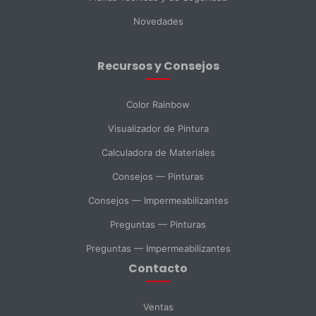
Novedades
Ciudad
Recursos y Consejos
Mensaje *
Color Rainbow
Visualizador de Pintura
Calculadora de Materiales
SELECCIONAR DEPARTAMENTO
Consejos — Pinturas
Ventas
Soporte Técnico
Compras
Consejos — Impermeabilizantes
Preguntas — Pinturas
Consulta General
Preguntas — Impermeabilizantes
Contacto
Enviar Mensaje
Ventas