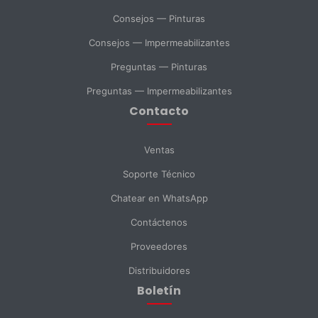
SELECCIONAR DEPARTAMENTO
Consejos — Pinturas
Ventas
Soporte Técnico
Compras
Consejos — Impermeabilizantes
Preguntas — Pinturas
Consulta General
Preguntas — Impermeabilizantes
Contacto
Enviar Mensaje
Ventas
Soporte Técnico
Chatear en WhatsApp
Contáctenos
Proveedores
Distribuidores
Boletín