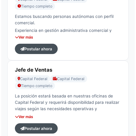
Tiempo completo
Estamos buscando personas autónomas con perfil
comercial.
Experiencia en gestión administrativa comercial y
manejo de sistemas de gestión.
Ver más
Fundamental disponibilidad para trabajar en equipo.
Postular ahora
Zona de trabajo: San Telmo. Presencial.
Jefe de Ventas
Capital Federal
Capital Federal
Tiempo completo
La posición estará basada en nuestras oficinas de
Capital Federal y requerirá disponibilidad para realizar
viajes según las necesidades operativas y
comerciales de la compañía.
Ver más
Postular ahora