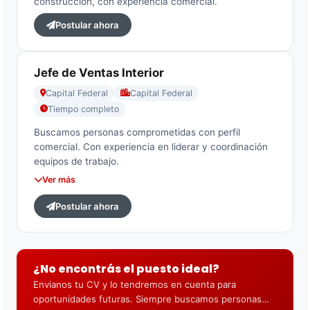
construcción, con experiencia comercial.
Postular ahora
Jefe de Ventas Interior
Capital Federal
Capital Federal
Tiempo completo
Buscamos personas comprometidas con perfil
comercial. Con experiencia en liderar y coordinación
equipos de trabajo.
Amplia disponibilidad para viajar, haciendo base en
Ver más
San Telmo.
Postular ahora
¿No encontrás el puesto ideal?
Envianos tu CV y lo tendremos en cuenta para
oportunidades futuras. Siempre buscamos personas