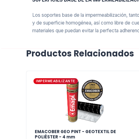
Los soportes base de la impermeabilización, tan
y de superficie homogénea, así como libre de cue
materiales que puedan evitar la perfecta adherenc
GEOTEXTIL DE POLIÉSTER
Productos Relacionados
El geotextil de poliéster es un material cuyas cual
a las membranas a las que se integra. Ya sea com
cuyos estándares de calidad superan ampliamente
IMPERMEABILIZANTE
El producto que Ud. está evaluando está e
de tránsito moderado, en cualquier tipo de
EMACOBER GEO PINT - GEOTEXTIL DE
POLIÉSTER - 4 mm