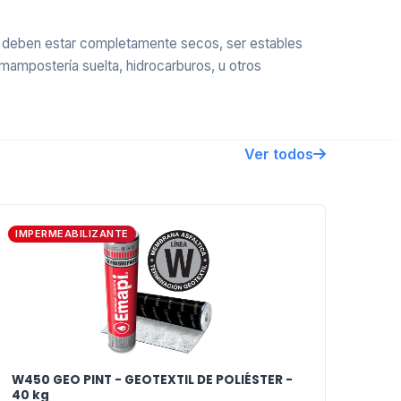
, deben estar completamente secos, ser estables
mampostería suelta, hidrocarburos, u otros
Ver todos
tracción y al rasgado se transfieren invariablemente
anas transitables), el resultado es un producto
IMPERMEABILIZANTE
 planos o abovedados, terrazas y azoteas
tos en sistemas mono o multicapas.
W450 GEO PINT - GEOTEXTIL DE POLIÉSTER -
40 kg