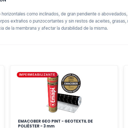
to horizontales como inclinados, de gran pendiente o abovedados
rpos extraños o punzocortantes y sin restos de aceites, grasas, 
ia de la membrana y afectar la durabilidad de la misma.
idades de flexibilidad, estabilidad dimensional y resistencia a la 
o alma central o como base de capa de autoprotección (en membr
 las exigencias de las condiciones climáticas más adversas.
IMPERMEABILIZANTE
specialmente recomendado para ser aplicado sobre techos
 pendiente. Impermeabilizaciones bajo carpetas y pavimen
EMACOBER GEO PINT - GEOTEXTIL DE
POLIÉSTER - 3 mm