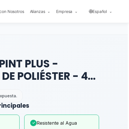
🌐
 con Nosotros
Alianzas
Empresa
Español
⌄
⌄
⌄
PINT PLUS -
 DE POLIÉSTER - 43
xpuesta.
rincipales
Resistente al Agua
✓