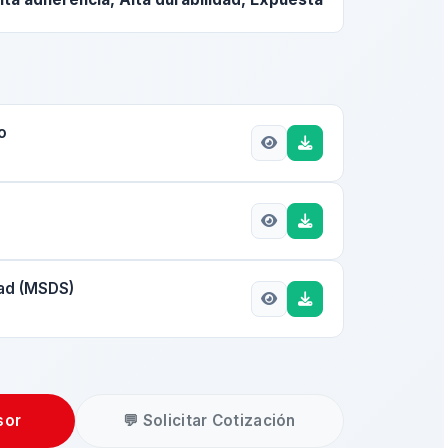
o
dad (MSDS)
sor
💬 Solicitar Cotización