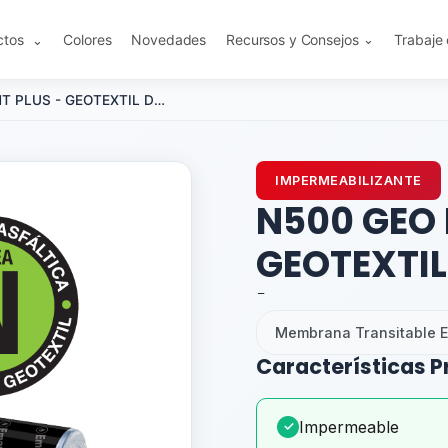
ctos
Colores
Novedades
Recursos y Consejos
Trabaje
⌄
⌄
N500 GEO PINT PLUS - GEOTEXTIL DE POLIÉSTER - 43 kg
IMPERMEABILIZANTE
N500 GEO 
GEOTEXTIL
kg
Membrana Transitable E
Características P
Impermeable
✓