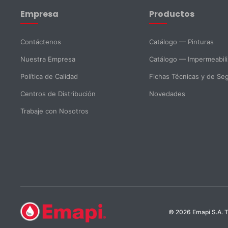
Empresa
Productos
Email *
Teléfono
Contáctenos
Catálogo — Pinturas
Nuestra Empresa
Catálogo — Impermeabil
DNI *
País *
Política de Calidad
Fichas Técnicas y de Se
Centros de Distribución
Novedades
Ciudad
Trabaje con Nosotros
Mensaje *
SELECCIONAR DEPARTAMENTO
© 2026 Emapi S.A. T
Ventas
Soporte Técnico
Compras