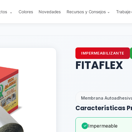
ctos
Colores
Novedades
Recursos y Consejos
Trabaje
⌄
⌄
IMPERMEABILIZANTE
FITAFLEX
Membrana Autoadhesiva
Características P
Impermeable
✓