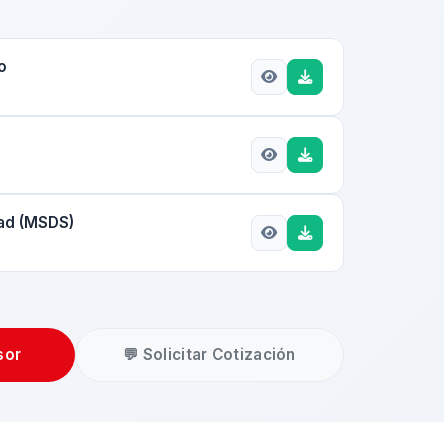
o
dad (MSDS)
sor
💬 Solicitar Cotización