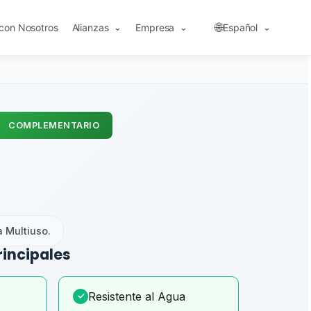
🌐
 con Nosotros
Alianzas
Empresa
Español
⌄
⌄
⌄
COMPLEMENTARIO
 Multiuso.
rincipales
Resistente al Agua
✓