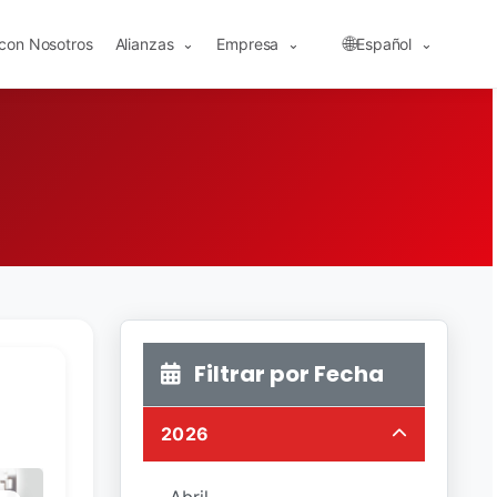
🌐
 con Nosotros
Alianzas
Empresa
Español
⌄
⌄
⌄
Filtrar por Fecha
2026