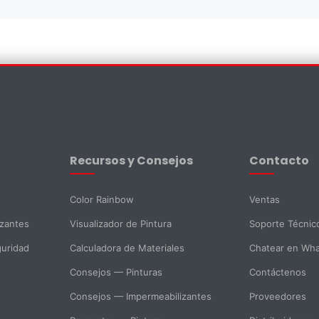
×
Recursos y Consejos
Contacto
Color Rainbow
Ventas
izantes
Visualizador de Pintura
Soporte Técnic
guridad
Calculadora de Materiales
Chatear en Wh
Consejos — Pinturas
Contáctenos
Consejos — Impermeabilizantes
Proveedores