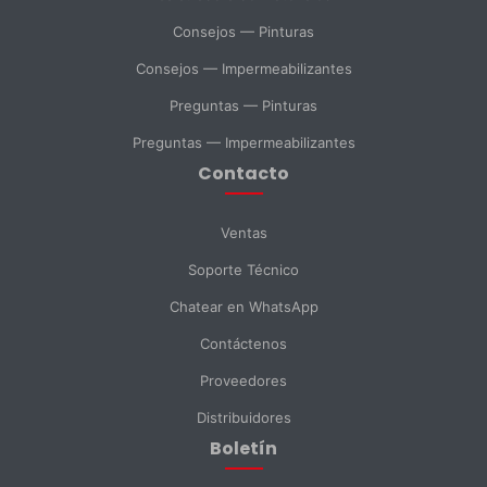
SELECCIONAR DEPARTAMENTO
Consejos — Pinturas
Ventas
Soporte Técnico
Compras
Consejos — Impermeabilizantes
Preguntas — Pinturas
Consulta General
Preguntas — Impermeabilizantes
Contacto
Enviar Mensaje
Ventas
Soporte Técnico
Chatear en WhatsApp
Contáctenos
Proveedores
Distribuidores
Boletín