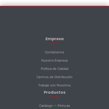
Contáctenos
×
Nombre *
Empresa
Apellido *
Contáctenos
Nuestra Empresa
Email *
Política de Calidad
Centros de Distribución
Teléfono
Trabaje con Nosotros
Productos
DNI *
Catálogo — Pinturas