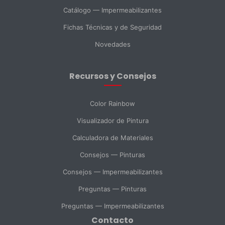
Catálogo — Impermeabilizantes
País *
Fichas Técnicas y de Seguridad
Novedades
Ciudad
Recursos y Consejos
Mensaje *
Color Rainbow
Visualizador de Pintura
Calculadora de Materiales
SELECCIONAR DEPARTAMENTO
Consejos — Pinturas
Ventas
Soporte Técnico
Compras
Consejos — Impermeabilizantes
Preguntas — Pinturas
Consulta General
Preguntas — Impermeabilizantes
Contacto
Enviar Mensaje