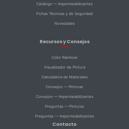
Catálogo — Impermeabilizantes
País *
Fichas Técnicas y de Seguridad
Novedades
Ciudad
Recursos y Consejos
Mensaje *
Color Rainbow
Visualizador de Pintura
Calculadora de Materiales
SELECCIONAR DEPARTAMENTO
Consejos — Pinturas
Ventas
Soporte Técnico
Compras
Consejos — Impermeabilizantes
Preguntas — Pinturas
Consulta General
Preguntas — Impermeabilizantes
Contacto
Enviar Mensaje