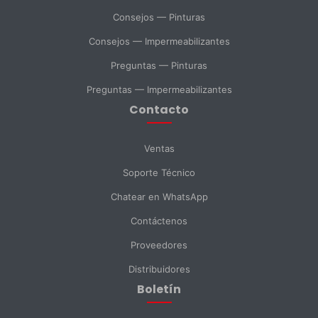
SELECCIONAR DEPARTAMENTO
Consejos — Pinturas
Ventas
Soporte Técnico
Compras
Consejos — Impermeabilizantes
Preguntas — Pinturas
Consulta General
Preguntas — Impermeabilizantes
Contacto
Enviar Mensaje
Ventas
Soporte Técnico
Chatear en WhatsApp
Contáctenos
Proveedores
Distribuidores
Boletín