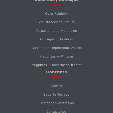
Mensaje *
Color Rainbow
Visualizador de Pintura
Calculadora de Materiales
SELECCIONAR DEPARTAMENTO
Consejos — Pinturas
Ventas
Soporte Técnico
Compras
Consejos — Impermeabilizantes
Preguntas — Pinturas
Consulta General
Preguntas — Impermeabilizantes
Contacto
Enviar Mensaje
Ventas
Soporte Técnico
Chatear en WhatsApp
Contáctenos