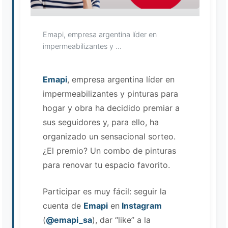
Emapi, empresa argentina líder en
impermeabilizantes y ...
Emapi
, empresa argentina líder en
impermeabilizantes y pinturas para
hogar y obra ha decidido premiar a
Asistente EMAPI
sus seguidores y, para ello, ha
En línea ahora
organizado un sensacional sorteo.
¿El premio? Un combo de pinturas
para renovar tu espacio favorito.
Participar es muy fácil: seguir la
cuenta de
Emapi
en
Instagram
(
@emapi_sa
), dar “like” a la