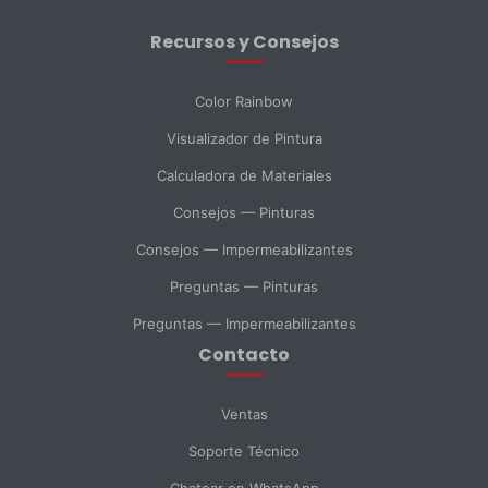
Recursos y Consejos
Mensaje *
Color Rainbow
Visualizador de Pintura
Calculadora de Materiales
SELECCIONAR DEPARTAMENTO
Consejos — Pinturas
Ventas
Soporte Técnico
Compras
Consejos — Impermeabilizantes
Preguntas — Pinturas
Consulta General
Preguntas — Impermeabilizantes
Contacto
Enviar Mensaje
Ventas
Soporte Técnico