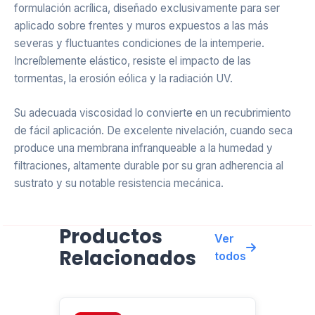
formulación acrílica, diseñado exclusivamente para ser
aplicado sobre frentes y muros expuestos a las más
severas y fluctuantes condiciones de la intemperie.
Increíblemente elástico, resiste el impacto de las
tormentas, la erosión eólica y la radiación UV.
Su adecuada viscosidad lo convierte en un recubrimiento
de fácil aplicación. De excelente nivelación, cuando seca
produce una membrana infranqueable a la humedad y
filtraciones, altamente durable por su gran adherencia al
sustrato y su notable resistencia mecánica.
Como respuesta del producto aplicado se obtiene un alto
Productos
poder cubritivo con un elevado índice de elasticidad
Ver
Relacionados
isótropo (multidireccional), resistente no sólo a exigencias
todos
climáticas adversas (lluvia y altas temperaturas –y sus
consecuencias: movimientos de contracción y dilatación
del sustrato–) sino a la degradación producida por la