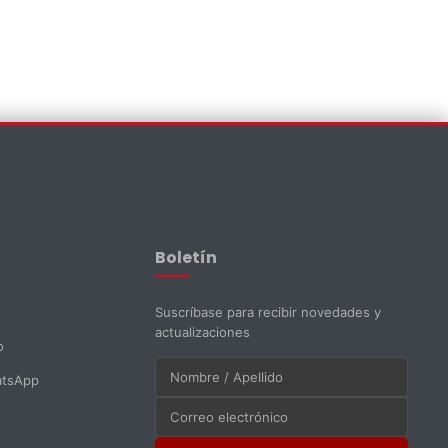
Asistente EMAPI
En línea ahora
Boletín
Suscríbase para recibir novedades y
actualizaciones
o
atsApp