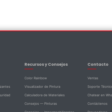
×
Recursos y Consejos
Contacto
Color Rainbow
Ventas
izantes
Visualizador de Pintura
Soporte Técnic
guridad
Calculadora de Materiales
Chatear en Wh
Consejos — Pinturas
Contáctenos
Consejos — Impermeabilizantes
Proveedores