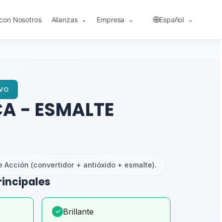
🌐
 con Nosotros
Alianzas
Empresa
Español
⌄
⌄
⌄
VO
A - ESMALTE
le Acción (convertidor + antióxido + esmalte).
rincipales
Brillante
✓