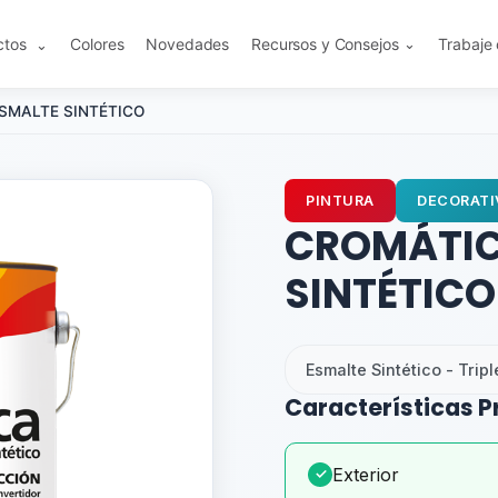
ctos
Colores
Novedades
Recursos y Consejos
Trabaje
⌄
⌄
SMALTE SINTÉTICO
PINTURA
DECORATI
CROMÁTIC
SINTÉTICO
Esmalte Sintético - Trip
Características P
Exterior
✓