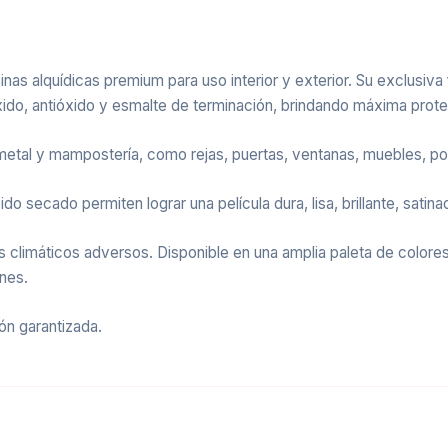
esinas alquídicas premium para uso interior y exterior. Su exclusiv
xido, antióxido y esmalte de terminación, brindando máxima pro
, metal y mampostería, como rejas, puertas, ventanas, muebles, p
ido secado permiten lograr una película dura, lisa, brillante, satin
res climáticos adversos. Disponible en una amplia paleta de colo
ones.
ión garantizada.