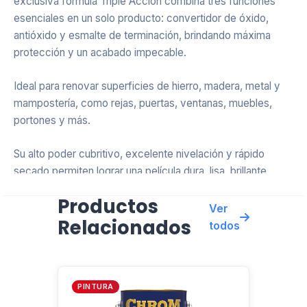
exclusiva fórmula Triple Acción combina tres funciones
esenciales en un solo producto: convertidor de óxido,
antióxido y esmalte de terminación, brindando máxima
protección y un acabado impecable.
Ideal para renovar superficies de hierro, madera, metal y
mampostería, como rejas, puertas, ventanas, muebles,
portones y más.
Su alto poder cubritivo, excelente nivelación y rápido
secado permiten lograr una película dura, lisa, brillante,
satinada o mate, de gran adherencia y durabilidad.
Productos
Ver
Relacionados
Resiste el uso cotidiano, los lavados y los factores
todos
climáticos adversos. Disponible en una amplia paleta de
colores firmes, homogéneos y estables, que pueden
combinarse o entonarse para lograr infinitas opciones.
PINTURA
Fácil de aplicar. Terminación profesional. Protección