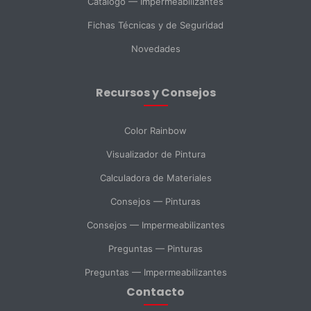
Catálogo — Impermeabilizantes
País *
Fichas Técnicas y de Seguridad
Novedades
Ciudad
Recursos y Consejos
Mensaje *
Color Rainbow
Visualizador de Pintura
Calculadora de Materiales
SELECCIONAR DEPARTAMENTO
Consejos — Pinturas
Ventas
Soporte Técnico
Compras
Consejos — Impermeabilizantes
Preguntas — Pinturas
Consulta General
Preguntas — Impermeabilizantes
Contacto
Enviar Mensaje