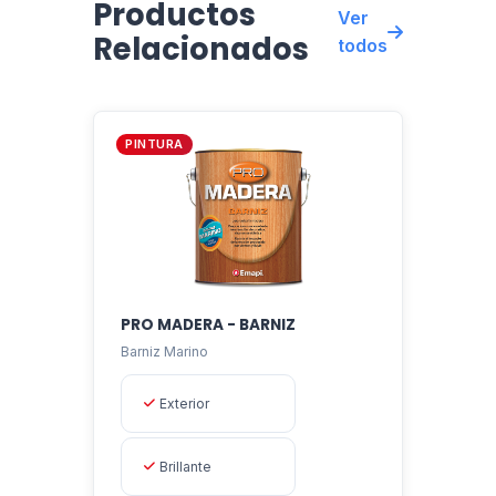
Productos
de la acción agresiva que producen algas, hongos e
Ver
Relacionados
insectos invasivos, comprometiéndose en destacar
todos
durante largo tiempo sus características originales.
PINTURA
PRO MADERA - BARNIZ
Barniz Marino
Exterior
Brillante