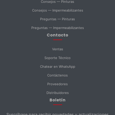
SELECCIONAR DEPARTAMENTO
Consejos — Pinturas
Ventas
Soporte Técnico
Compras
Consejos — Impermeabilizantes
Preguntas — Pinturas
Consulta General
Preguntas — Impermeabilizantes
Contacto
Enviar Mensaje
Ventas
Soporte Técnico
Chatear en WhatsApp
Contáctenos
Proveedores
Distribuidores
Boletín
Suscríbase para recibir novedades y actualizaciones