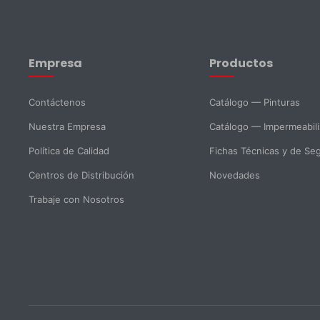
Nombre *
Apellido *
Empresa
Productos
Email *
Teléfono
Contáctenos
Catálogo — Pinturas
Nuestra Empresa
Catálogo — Impermeabil
DNI *
País *
Política de Calidad
Fichas Técnicas y de Se
Centros de Distribución
Novedades
Ciudad
Trabaje con Nosotros
Mensaje *