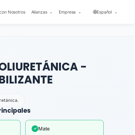
🌐
 con Nosotros
Alianzas
Empresa
Español
⌄
⌄
⌄
OLIURETÁNICA -
BILIZANTE
retánica.
rincipales
Mate
✓