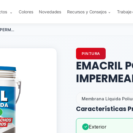
ctos
Colores
Novedades
Recursos y Consejos
Trabaje
⌄
⌄
EMACRIL POLIURETÁNICA - IMPERMEABILIZANTE
PINTURA
EMACRIL P
IMPERMEA
Membrana Líquida Poliu
Características P
Exterior
✓