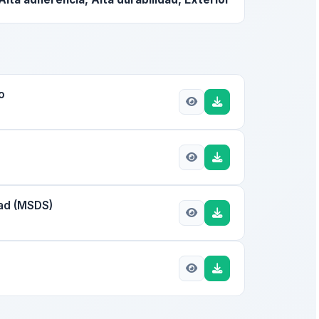
o
dad (MSDS)