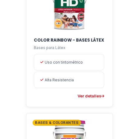
COLOR RAINBOW - BASES LÁTEX
Bases para Látex
Asistente EMAPI
En línea ahora
Uso con tintométrico
Alta Resistencia
Ver detalles
BASES & COLORANTES