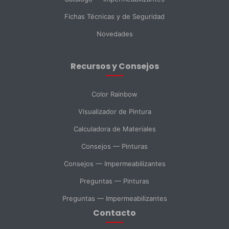
País *
Fichas Técnicas y de Seguridad
Novedades
Ciudad
Recursos y Consejos
Mensaje *
Color Rainbow
Visualizador de Pintura
Calculadora de Materiales
SELECCIONAR DEPARTAMENTO
Consejos — Pinturas
Ventas
Soporte Técnico
Compras
Consejos — Impermeabilizantes
Preguntas — Pinturas
Consulta General
Preguntas — Impermeabilizantes
Contacto
Enviar Mensaje