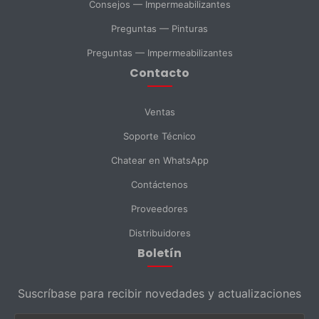
Ventas
Soporte Técnico
Compras
Consejos — Impermeabilizantes
Preguntas — Pinturas
Consulta General
Preguntas — Impermeabilizantes
Contacto
Enviar Mensaje
Ventas
Soporte Técnico
Chatear en WhatsApp
Contáctenos
Proveedores
Distribuidores
Boletín
Suscríbase para recibir novedades y actualizaciones