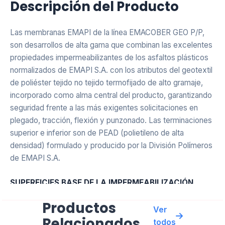
Descripción del Producto
Las membranas EMAPI de la línea EMACOBER GEO P/P,
Asistente EMAPI
son desarrollos de alta gama que combinan las excelentes
En línea ahora
propiedades impermeabilizantes de los asfaltos plásticos
normalizados de EMAPI S.A. con los atributos del geotextil
de poliéster tejido no tejido termofijado de alto gramaje,
incorporado como alma central del producto, garantizando
seguridad frente a las más exigentes solicitaciones en
plegado, tracción, flexión y punzonado. Las terminaciones
superior e inferior son de PEAD (polietileno de alta
densidad) formulado y producido por la División Polímeros
de EMAPI S.A.
SUPERFICIES BASE DE LA IMPERMEABILIZACIÓN
Productos
Los soportes base de la impermeabilización, tanto
Ver
Relacionados
horizontales como inclinados, de gran pendiente o
todos