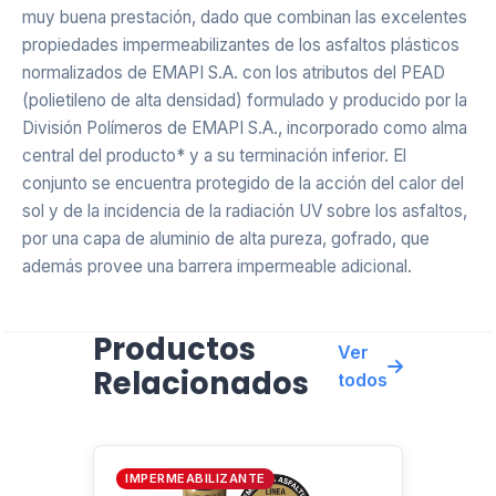
muy buena prestación, dado que combinan las excelentes
propiedades impermeabilizantes de los asfaltos plásticos
normalizados de EMAPI S.A. con los atributos del PEAD
(polietileno de alta densidad) formulado y producido por la
División Polímeros de EMAPI S.A., incorporado como alma
central del producto* y a su terminación inferior. El
conjunto se encuentra protegido de la acción del calor del
sol y de la incidencia de la radiación UV sobre los asfaltos,
por una capa de aluminio de alta pureza, gofrado, que
además provee una barrera impermeable adicional.
SUPERFICIES BASE DE LA IMPERMEABILIZACIÓN
Productos
Ver
Relacionados
Los soportes base de la impermeabilización, tanto
todos
horizontales como inclinados, de gran pendiente o
abovedados, deben estar completamente secos, ser
estables y de superficie homogénea, así como libre de
IMPERMEABILIZANTE
cuerpos extraños o punzo-cortantes y sin restos de