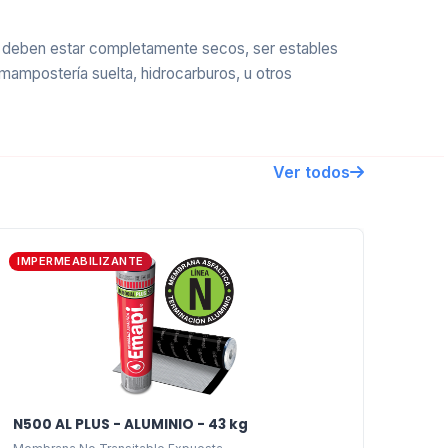
, deben estar completamente secos, ser estables
mampostería suelta, hidrocarburos, u otros
Ver todos
za un producto de mayor facilidad en la
meabilización.
IMPERMEABILIZANTE
 planos o abovedados, terrazas y azoteas
ento, etc.
N500 AL PLUS - ALUMINIO - 43 kg