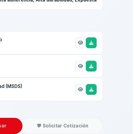
o
dad (MSDS)
sor
💬 Solicitar Cotización