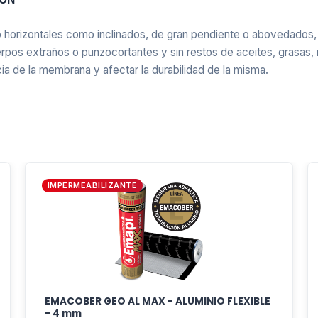
to horizontales como inclinados, de gran pendiente o abovedados
rpos extraños o punzocortantes y sin restos de aceites, grasas, 
ia de la membrana y afectar la durabilidad de la misma.
das Emapi Max, es un desarrollo de última generación que garanti
a útil, brindando una alta performance a todo el sistema de imper
IMPERMEABILIZANTE
specialmente recomendado para ser aplicado sobre techos
ente, sean de losa de hormigón, chapas metálicas, fibrocem
EMACOBER GEO AL MAX - ALUMINIO FLEXIBLE
- 4 mm