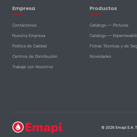
Empresa
Productos
Email *
Teléfono
Contáctenos
Catálogo — Pinturas
Nuestra Empresa
Catálogo — Impermeabil
DNI *
País *
Política de Calidad
Fichas Técnicas y de Se
Centros de Distribución
Novedades
Ciudad
Trabaje con Nosotros
Mensaje *
SELECCIONAR DEPARTAMENTO
© 2026 Emapi S.A. T
Ventas
Soporte Técnico
Compras