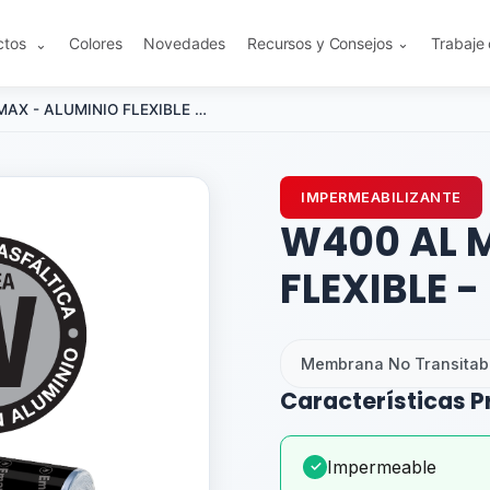
ctos
Colores
Novedades
Recursos y Consejos
Trabaje
⌄
⌄
W400 AL MAX - ALUMINIO FLEXIBLE - 35 kg
IMPERMEABILIZANTE
W400 AL 
FLEXIBLE -
Membrana No Transitabl
Características P
Impermeable
✓