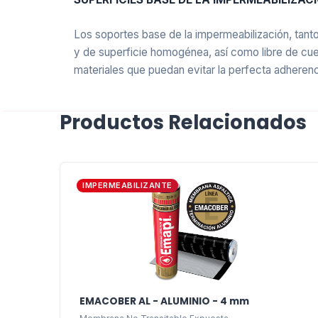
Los soportes base de la impermeabilización, tan
y de superficie homogénea, así como libre de cue
materiales que puedan evitar la perfecta adherenc
ALUMINIO FLEXIBLE
Productos Relacionados
El aluminio flexible de las Membranas Autoprotegi
colocación (por su excelente adaptabilidad) y vid
IMPERMEABILIZANTE
El producto que Ud. está evaluando está e
no transitables, en cualquier tipo de pendi
EMACOBER AL - ALUMINIO - 4 mm