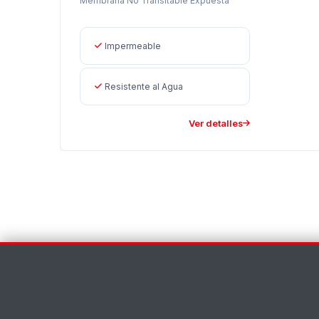
Membrana No Transitable Expuesta
Impermeable
Resistente al Agua
Ver detalles
Contáctenos
Nombre *
Apellido *