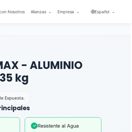
🌐
 con Nosotros
Alianzas
Empresa
Español
⌄
⌄
⌄
MAX - ALUMINIO
 35 kg
e Expuesta.
rincipales
Resistente al Agua
✓