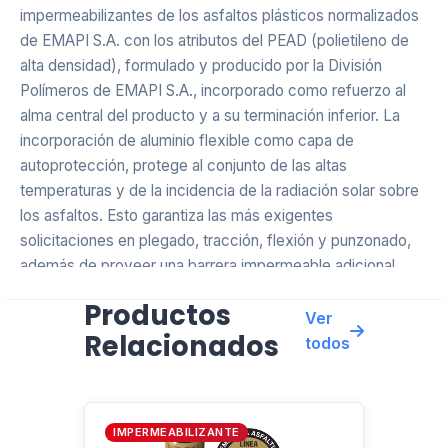
impermeabilizantes de los asfaltos plásticos normalizados
de EMAPI S.A. con los atributos del PEAD (polietileno de
alta densidad), formulado y producido por la División
Polímeros de EMAPI S.A., incorporado como refuerzo al
alma central del producto y a su terminación inferior. La
incorporación de aluminio flexible como capa de
autoprotección, protege al conjunto de las altas
temperaturas y de la incidencia de la radiación solar sobre
los asfaltos. Esto garantiza las más exigentes
solicitaciones en plegado, tracción, flexión y punzonado,
además de proveer una barrera impermeable adicional,
extendiendo la vida útil del sistema de impermeabilización.
Productos
Ver
Relacionados
SUPERFICIES BASE DE LA IMPERMEABILIZACIÓN
todos
Los soportes base de la impermeabilización, tanto
horizontales como inclinados, de gran pendiente o
IMPERMEABILIZANTE
abovedados, deben estar completamente secos, ser