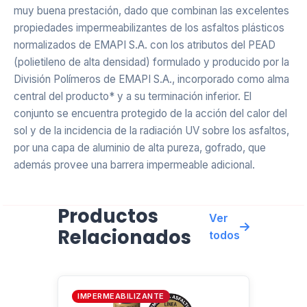
muy buena prestación, dado que combinan las excelentes
propiedades impermeabilizantes de los asfaltos plásticos
normalizados de EMAPI S.A. con los atributos del PEAD
(polietileno de alta densidad) formulado y producido por la
División Polímeros de EMAPI S.A., incorporado como alma
central del producto* y a su terminación inferior. El
conjunto se encuentra protegido de la acción del calor del
sol y de la incidencia de la radiación UV sobre los asfaltos,
por una capa de aluminio de alta pureza, gofrado, que
además provee una barrera impermeable adicional.
SUPERFICIES BASE DE LA IMPERMEABILIZACIÓN
Productos
Ver
Relacionados
Los soportes base de la impermeabilización, tanto
todos
horizontales como inclinados, de gran pendiente o
abovedados, deben estar completamente secos, ser
estables y de superficie homogénea, así como libre de
IMPERMEABILIZANTE
cuerpos extraños o punzo-cortantes y sin restos de