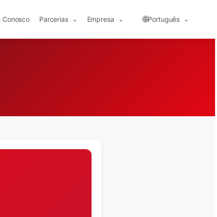
🌐
e Conosco
Parcerias
Empresa
Português
⌄
⌄
⌄