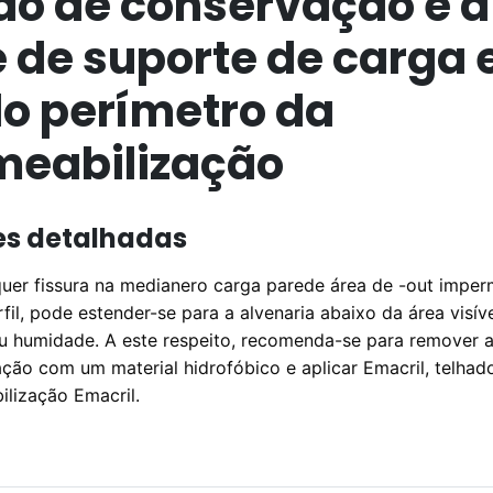
do de conservação e a
 de suporte de carga
do perímetro da
eabilização
es detalhadas
uer fissura na medianero carga parede área de -out imper
rfil, pode estender-se para a alvenaria abaixo da área visív
u humidade. A este respeito, recomenda-se para remover as
ção com um material hidrofóbico e aplicar Emacril, telhad
ilização Emacril.