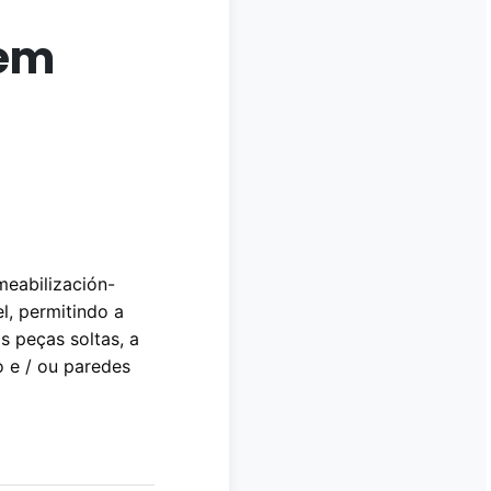
 em
meabilización-
el, permitindo a
 peças soltas, a
o e / ou paredes