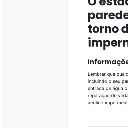
O esta
parede
torno 
imperm
Informaçõ
Lembrar que qualq
incluindo o seu pe
entrada de água o
reparação de veda
acrílico impermeab