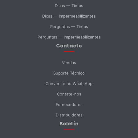
SELECIONAR DEPARTAMENTO
Dicas — Tintas
Vendas
Suporte Técnico
Compras
Dicas — Impermeabilizantes
Perguntas — Tintas
Consulta Geral
Perguntas — Impermeabilizantes
Contacto
Enviar Mensagem
Vendas
Suporte Técnico
Conversar no WhatsApp
Contate-nos
Fornecedores
Distribuidores
Boletín