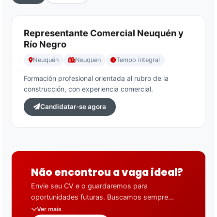
Representante Comercial Neuquén y
Río Negro
Neuquén
Neuquen
Tempo integral
Formación profesional orientada al rubro de la
construcción, con experiencia comercial.
Candidatar-se agora
Não encontrou a vaga ideal?
Envie seu CV e o guardaremos para
oportunidades futuras. Buscamos sempre
pessoas motivadas em todos os
Ver mais