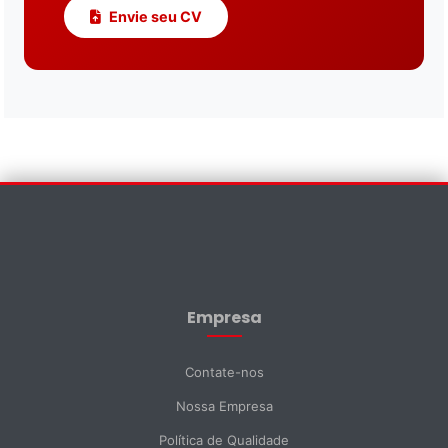
departamentos — vendas, suporte técnico,
Envie seu CV
logística, marketing e produção. Se você tem
paixão por impermeabilização e revestimentos,
adoraríamos te conhecer.
Assistente EMAPI
Online agora
Contate-nos
×
Nome *
Empresa
Sobrenome *
Contate-nos
Nossa Empresa
E-mail *
Política de Qualidade