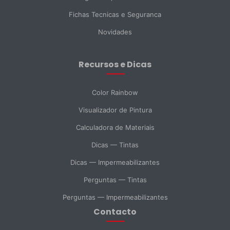
País *
Fichas Tecnicas e Seguranca
Novidades
Cidade
Recursos e Dicas
Mensagem *
Color Rainbow
Visualizador de Pintura
Calculadora de Materiais
SELECIONAR DEPARTAMENTO
Dicas — Tintas
Vendas
Suporte Técnico
Compras
Dicas — Impermeabilizantes
Perguntas — Tintas
Consulta Geral
Perguntas — Impermeabilizantes
Contacto
Enviar Mensagem