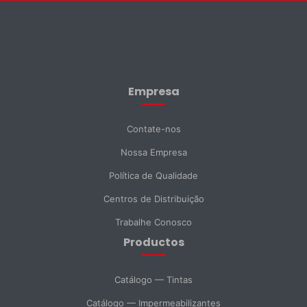
Contate-nos
×
Nome *
Empresa
Sobrenome *
Contate-nos
Nossa Empresa
E-mail *
Política de Qualidade
Centros de Distribuição
Telefone
Trabalhe Conosco
Productos
DNI *
Catálogo — Tintas
Catálogo — Impermeabilizantes