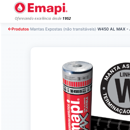
1952
Oferecendo excelência desde
Produtos
›
Mantas Expostas (não transitáveis)
›