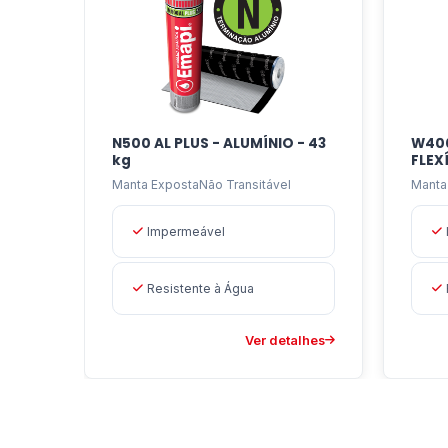
transitáveis, em qualquer tipo de pendente,
N500 AL PLUS - ALUMÍNIO - 43
W400
kg
FLEXÍ
Manta ExpostaNão Transitável
Manta
Impermeável
Resistente à Água
Ver detalhes