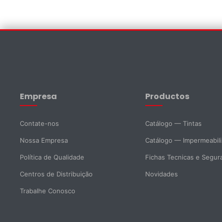
Contate-nos
Nome *
Sobrenome *
Empresa
Productos
E-mail *
Telefone
Contate-nos
Catálogo — Tintas
Nossa Empresa
Catálogo — Impermeabil
DNI *
País *
Política de Qualidade
Fichas Tecnicas e Segur
Centros de Distribuição
Novidades
Cidade
Trabalhe Conosco
Mensagem *