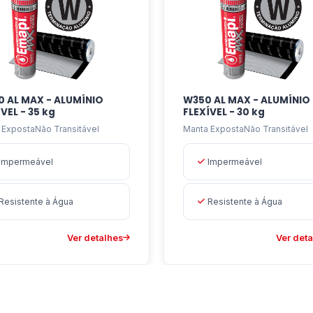
 sejam de lousa de betão, chapas metálicas, fibrocimento,
 AL MAX - ALUMÍNIO
W350 AL MAX - ALUMÍNIO
VEL - 35 kg
FLEXÍVEL - 30 kg
 ExpostaNão Transitável
Manta ExpostaNão Transitável
Impermeável
Impermeável
Resistente à Água
Resistente à Água
Ver detalhes
Ver det