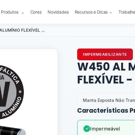
Produtos
Cores
Novidades
Recursos e Dicas
Trabalh
⌄
⌄
W450 AL MAX - ALUMÍNIO FLEXÍVEL - 40 kg
IMPERMEABILIZANTE
W450 AL 
FLEXÍVEL -
Manta Exposta Não Trans
Características P
Impermeável
✓