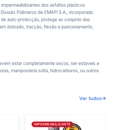
mpermeabilizantes dos asfaltos plásticos
 Divisão Polímeros de EMAPI S.A., incorporado
a de auto-protecção, protege ao conjunto das
es em dobrado, tracção, flexão e puncionamento,
devem estar completamente secos, ser estáveis e
ras, mampostería solta, hidrocarburos, ou outros
Ver tudos
um produto de maior facilidade na colocação (por
IMPERMEABILIZANTE
anos ou abobadados, e terraços não