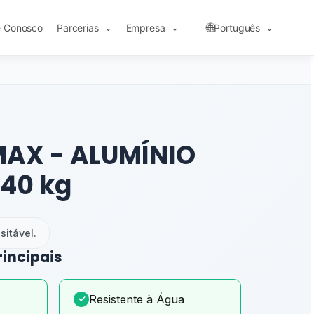
🌐
e Conosco
Parcerias
Empresa
Português
⌄
⌄
⌄
MAX - ALUMÍNIO
 40 kg
itável.
rincipais
Resistente à Água
✓