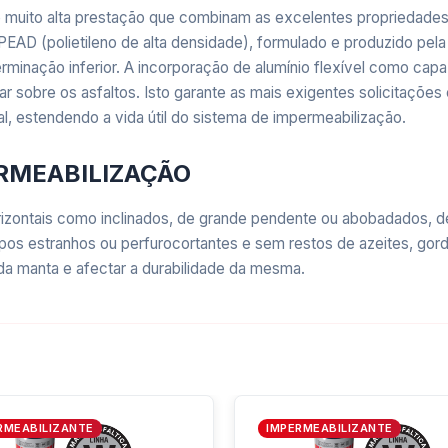
uito alta prestação que combinam as excelentes propriedades i
EAD (polietileno de alta densidade), formulado e produzido pela
erminação inferior. A incorporação de alumínio flexível como cap
lar sobre os asfaltos. Isto garante as mais exigentes solicitaçõ
l, estendendo a vida útil do sistema de impermeabilização.
ERMEABILIZAÇÃO
rizontais como inclinados, de grande pendente ou abobadados, 
os estranhos ou perfurocortantes e sem restos de azeites, gordu
 da manta e afectar a durabilidade da mesma.
Emapi Max, é um desenvolvimento de última geração que garante 
ndo uma alta performance a todo o sistema de impermeabilização.
RMEABILIZANTE
IMPERMEABILIZANTE
ecialmente recomendado para ser aplicado sobre tetos pl