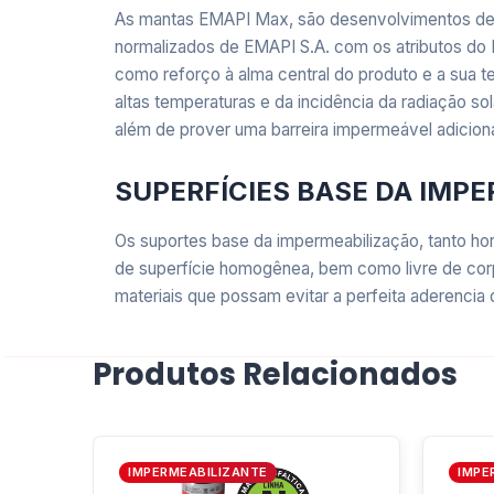
As mantas EMAPI Max, são desenvolvimentos de m
normalizados de EMAPI S.A. com os atributos do P
como reforço à alma central do produto e a sua t
altas temperaturas e da incidência da radiação so
além de prover uma barreira impermeável adiciona
SUPERFÍCIES BASE DA IMP
Os suportes base da impermeabilização, tanto ho
de superfície homogênea, bem como livre de corp
materiais que possam evitar a perfeita aderencia
ALUMÍNIO FLEXÍVEL
Produtos Relacionados
O alumínio flexível das Mantas Auto-protegidas 
sua excelente adaptabilidade) e vida útil, brinda
IMPERMEABILIZANTE
IMPE
O produto que você está a avaliar está esp