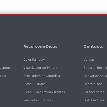
×
Recursos e Dicas
Contacto
Color Rainbow
Vendas
izantes
Visualizador de Pintura
Suporte Técnic
anca
Calculadora de Materiais
Conversar no 
Dicas — Tintas
Contate-nos
Dicas — Impermeabilizantes
Fornecedores
Perguntas — Tintas
Distribuidores