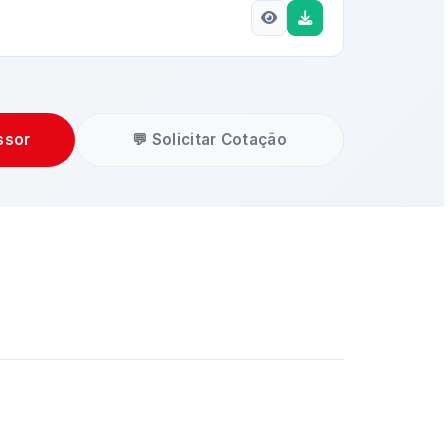
ssor
💬 Solicitar Cotação