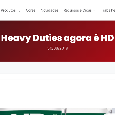
Produtos
Cores
Novidades
Recursos e Dicas
Trabalh
⌄
⌄
Heavy Duties agora é HD
30/08/2019