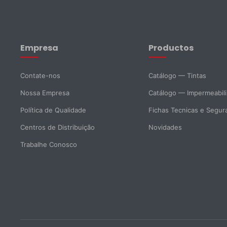
Nome *
Sobrenome *
Empresa
Productos
E-mail *
Telefone
Contate-nos
Catálogo — Tintas
Nossa Empresa
Catálogo — Impermeabil
DNI *
País *
Política de Qualidade
Fichas Tecnicas e Segur
Centros de Distribuição
Novidades
Cidade
Trabalhe Conosco
Mensagem *