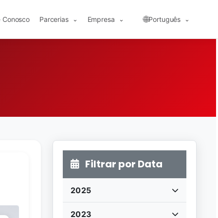
🌐
e Conosco
Parcerias
Empresa
Português
⌄
⌄
⌄
Filtrar por Data
2025
2023