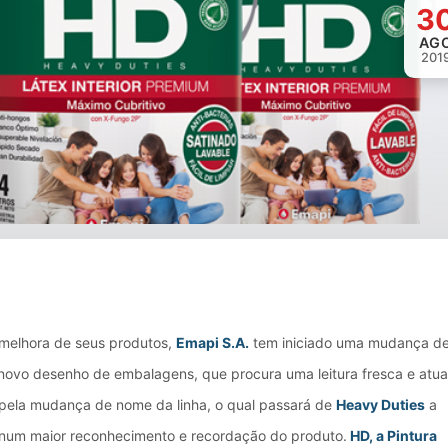
3
AG
201
Loading image...
elhora de seus produtos,
Emapi S.A.
tem iniciado uma mudança d
 novo desenho de embalagens, que procura uma leitura fresca e atua
pela mudança de nome da linha, o qual passará de
Heavy Duties
a
 num maior reconhecimento e recordação do produto.
HD, a Pintura