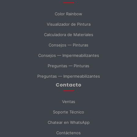
Mensaje *
Color Rainbow
Visualizador de Pintura
Calculadora de Materiales
SELECCIONAR DEPARTAMENTO
Consejos — Pinturas
Ventas
Soporte Técnico
Compras
Consejos — Impermeabilizantes
Preguntas — Pinturas
Consulta General
Preguntas — Impermeabilizantes
Contacto
Enviar Mensaje
Ventas
Soporte Técnico
Chatear en WhatsApp
Contáctenos