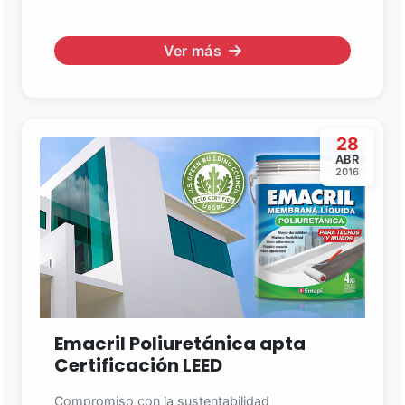
Ver más
28
ABR
2016
Emacril Poliuretánica apta
Certificación LEED
Compromiso con la sustentabilidad