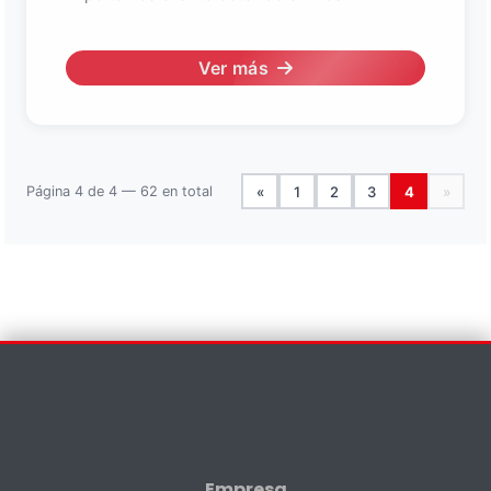
Ver más
Página 4 de 4 — 62 en total
«
1
2
3
4
»
Contáctenos
×
Nombre *
Empresa