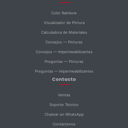
Mensaje *
Color Rainbow
Visualizador de Pintura
Calculadora de Materiales
SELECCIONAR DEPARTAMENTO
Consejos — Pinturas
Ventas
Soporte Técnico
Compras
Consejos — Impermeabilizantes
Preguntas — Pinturas
Consulta General
Preguntas — Impermeabilizantes
Contacto
Enviar Mensaje
Ventas
Soporte Técnico
Chatear en WhatsApp
Contáctenos