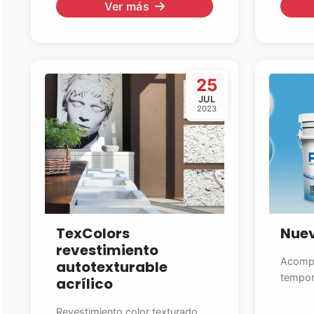
Ver más
25
JUL
2023
TexColors
Nuev
revestimiento
Acompa
autotexturable
tempora
acrílico
Revestimiento color texturado