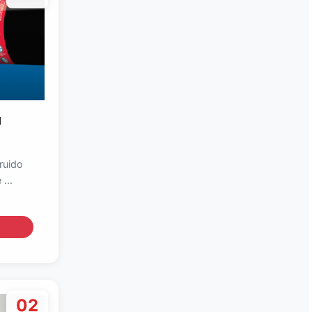
a
ruido
...
02