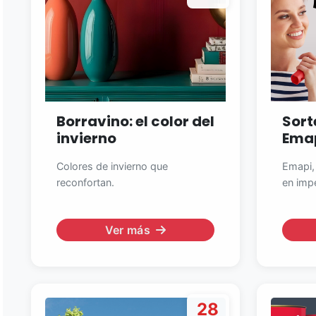
Borravino: el color del
Sort
invierno
Ema
Colores de invierno que
Emapi,
reconfortan.
en impe
Ver más
28