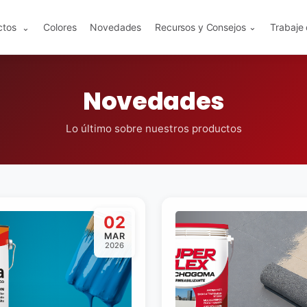
ctos
Colores
Novedades
Recursos y Consejos
Trabaje
⌄
⌄
Novedades
Lo último sobre nuestros productos
02
MAR
2026