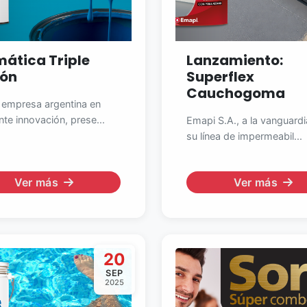
ática Triple
Lanzamiento:
ión
Superflex
Cauchogoma
 empresa argentina en
te innovación, prese...
Emapi S.A., a la vanguard
su línea de impermeabil...
Ver más
Ver más
20
SEP
2025