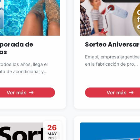
porada de
Sorteo Aniversar
tas
Emapi, empresa argentina 
en la fabricación de pro...
odos los años, llega el
o de acondicionar y...
Ver más
Ver más
26
MAY
2025