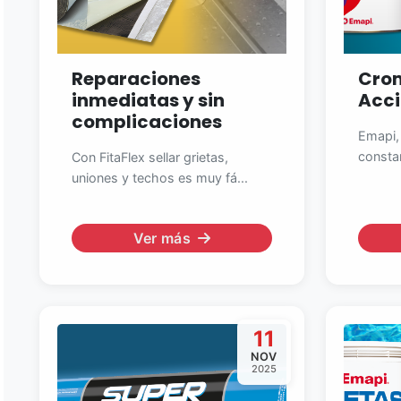
Reparaciones
Crom
inmediatas y sin
Acc
complicaciones
Emapi,
constan
Con FitaFlex sellar grietas,
uniones y techos es muy fá...
Ver más
11
NOV
2025