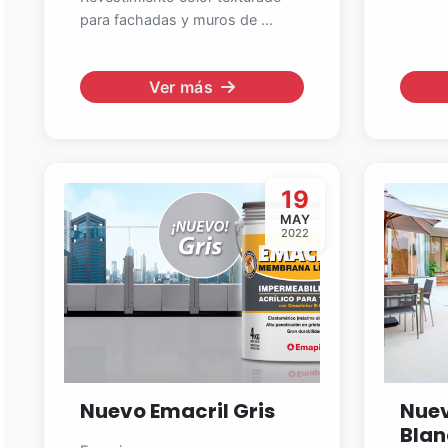
para fachadas y muros de ...
Ver más
19
MAY
2022
Nuevo Emacril Gris
Nuev
Blan