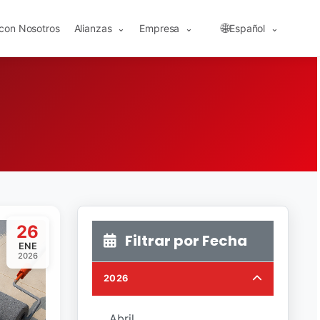
🌐
 con Nosotros
Alianzas
Empresa
Español
⌄
⌄
⌄
26
Filtrar por Fecha
ENE
2026
2026
Abril