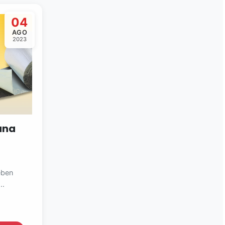
04
AGO
2023
ana
eben
..