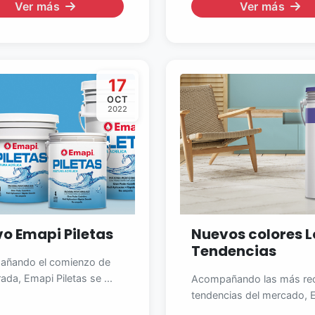
Ver más
Ver más
17
OCT
2022
o Emapi Piletas
Nuevos colores 
Tendencias
ñando el comienzo de
da, Emapi Piletas se ...
Acompañando las más rec
tendencias del mercado, E