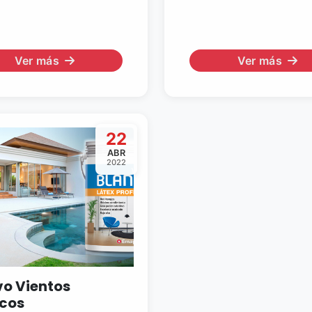
Ver más
Ver más
22
ABR
2022
o Vientos
cos