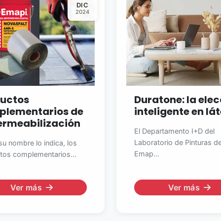
DIC
2024
uctos
Duratone: la ele
plementarios de
inteligente en lá
rmeabilización
El Departamento I+D del
Laboratorio de Pinturas d
u nombre lo indica, los
Emap...
tos complementarios...
Ver más
Ver más