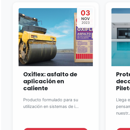
03
NOV
2023
Oxiflex: asfalto de
Prot
aplicación en
deco
caliente
Pile
Producto formulado para su
Llega e
utilización en sistemas de i...
pensam
nuestr..