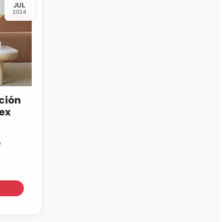
JUL
2024
cción
tex
e