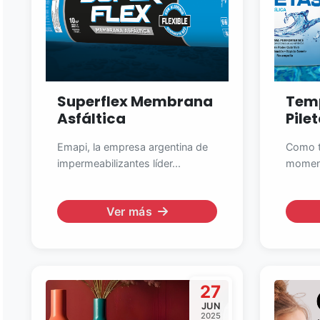
Superflex Membrana
Tem
Asfáltica
Pile
Emapi, la empresa argentina de
Como t
impermeabilizantes líder...
moment
Ver más
27
JUN
2025