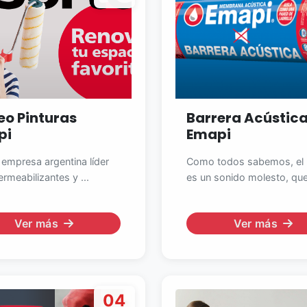
eo Pinturas
Barrera Acústic
pi
Emapi
 empresa argentina líder
Como todos sabemos, el 
rmeabilizantes y ...
es un sonido molesto, que 
Ver más
Ver más
04