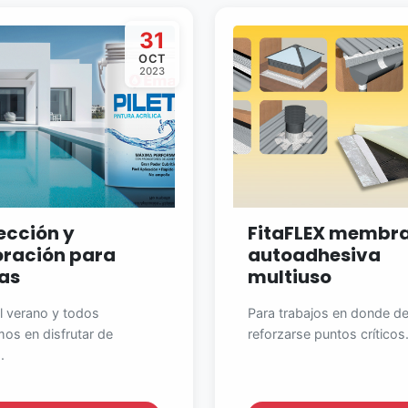
31
OCT
2023
ección y
FitaFLEX membr
ración para
autoadhesiva
tas
multiuso
l verano y todos
Para trabajos en donde d
os en disfrutar de
reforzarse puntos críticos.
.