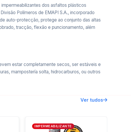
mpermeabilizantes dos asfaltos plásticos
 Divisão Polímeros de EMAPI S.A., incorporado
 de auto-protecção, protege ao conjunto das altas
 dobrado, tracção, flexão e puncionamento, além
devem estar completamente secos, ser estáveis e
ras, mampostería solta, hidrocarburos, ou outros
Ver tudos
um produto de maior facilidade na colocação (por
IMPERMEABILIZANTE
anos ou abobadados, e terraços não