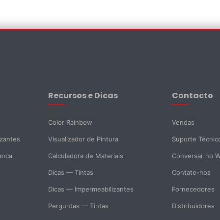
×
Recursos e Dicas
Contacto
Color Rainbow
Vendas
izantes
Visualizador de Pintura
Suporte Técnic
anca
Calculadora de Materiais
Conversar no 
Dicas — Tintas
Contate-nos
Dicas — Impermeabilizantes
Fornecedores
Perguntas — Tintas
Distribuidores