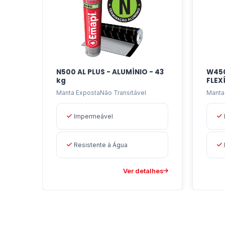
transitáveis, em qualquer tipo de pendente,
N500 AL PLUS - ALUMÍNIO - 43
W450
kg
FLEX
Manta ExpostaNão Transitável
Manta
Impermeável
Resistente à Água
Ver detalhes