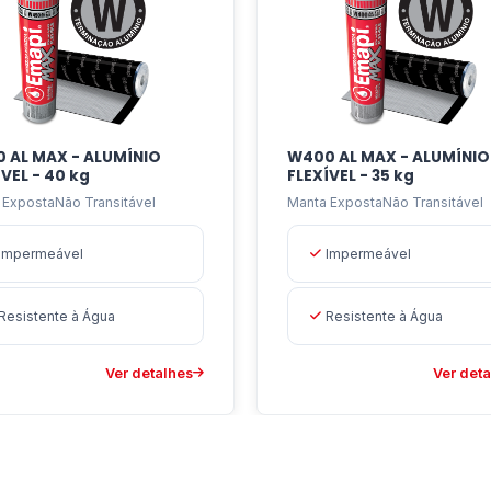
 sejam de lousa de betão, chapas metálicas, fibrocimento,
 AL MAX - ALUMÍNIO
W400 AL MAX - ALUMÍNIO
ÍVEL - 40 kg
FLEXÍVEL - 35 kg
 ExpostaNão Transitável
Manta ExpostaNão Transitável
Impermeável
Impermeável
Resistente à Água
Resistente à Água
Ver detalhes
Ver det