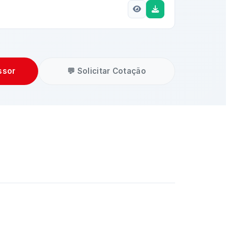
ssor
💬 Solicitar Cotação