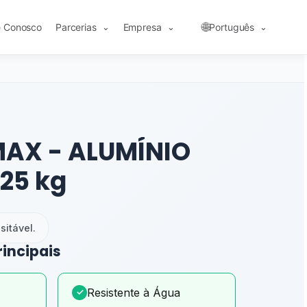
🌐
e Conosco
Parcerias
Empresa
Português
⌄
⌄
⌄
MAX - ALUMÍNIO
 25 kg
itável.
rincipais
Resistente à Água
✓