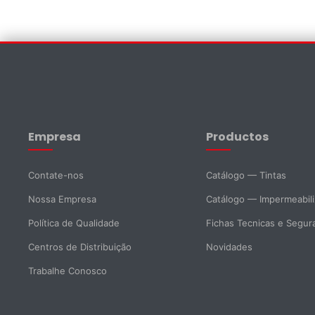
Contate-nos
Nome *
Sobrenome *
Empresa
Productos
E-mail *
Telefone
Contate-nos
Catálogo — Tintas
Nossa Empresa
Catálogo — Impermeabil
DNI *
País *
Política de Qualidade
Fichas Tecnicas e Segur
Centros de Distribuição
Novidades
Cidade
Trabalhe Conosco
Mensagem *