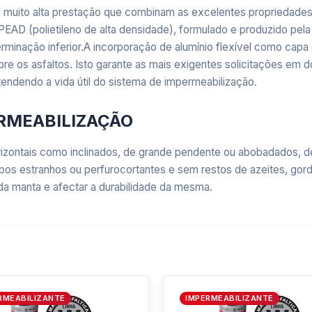
uito alta prestação que combinam as excelentes propriedades i
EAD (polietileno de alta densidade), formulado e produzido pela
erminação inferior.A incorporação de alumínio flexível como capa
bre os asfaltos. Isto garante as mais exigentes solicitações em
tendendo a vida útil do sistema de impermeabilização.
ERMEABILIZAÇÃO
rizontais como inclinados, de grande pendente ou abobadados, 
os estranhos ou perfurocortantes e sem restos de azeites, gordu
 da manta e afectar a durabilidade da mesma.
Emapi Max, é um desenvolvimento de última geração que garante 
ndo uma alta performance a todo o sistema de impermeabilização.
RMEABILIZANTE
IMPERMEABILIZANTE
ecialmente recomendado para ser aplicado sobre tetos pl