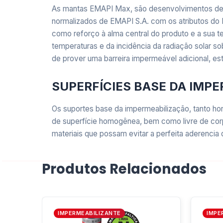
As mantas EMAPI Max, são desenvolvimentos de m
normalizados de EMAPI S.A. com os atributos do P
como reforço à alma central do produto e a sua t
temperaturas e da incidência da radiação solar so
de prover uma barreira impermeável adicional, es
SUPERFÍCIES BASE DA IMP
Os suportes base da impermeabilização, tanto ho
de superfície homogênea, bem como livre de corp
materiais que possam evitar a perfeita aderencia
ALUMÍNIO FLEXÍVEL
Produtos Relacionados
O alumínio flexível das Mantas Auto-protegidas 
sua excelente adaptabilidade) e vida útil, brinda
IMPERMEABILIZANTE
IMPE
O produto que você está a avaliar está esp