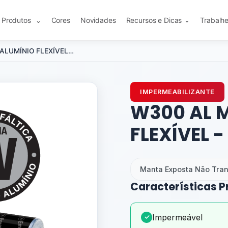
Produtos
Cores
Novidades
Recursos e Dicas
Trabalh
⌄
⌄
W300 AL MAX - ALUMÍNIO FLEXÍVEL - 25 kg
IMPERMEABILIZANTE
W300 AL 
FLEXÍVEL -
Manta Exposta Não Trans
Características P
Impermeável
✓