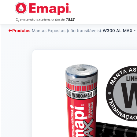
1952
Oferecendo excelência desde
Produtos
›
Mantas Expostas (não transitáveis)
›