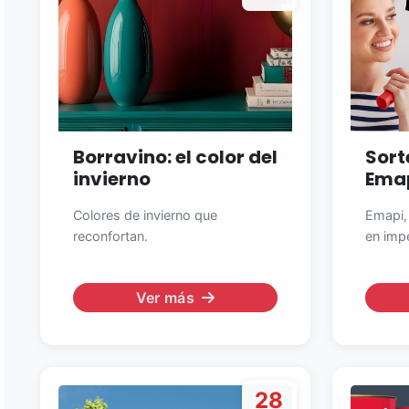
Borravino: el color del
Sort
invierno
Ema
Colores de invierno que
Emapi,
reconfortan.
en impe
Ver más
28