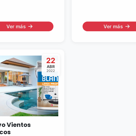
Ver más
Ver más
22
ABR
2022
o Vientos
cos