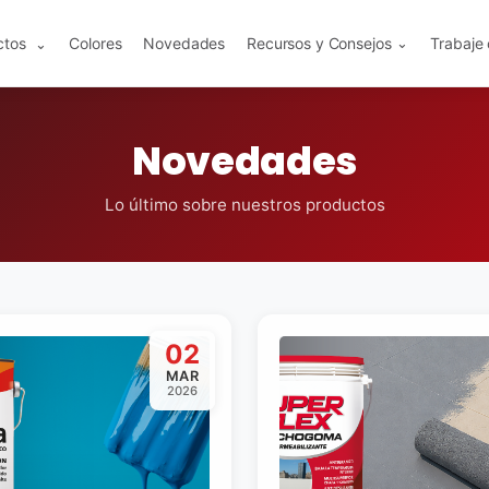
ctos
Colores
Novedades
Recursos y Consejos
Trabaje
⌄
⌄
Novedades
Lo último sobre nuestros productos
02
MAR
2026