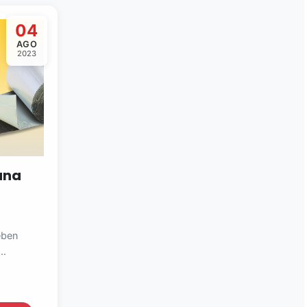
04
AGO
2023
ana
eben
..