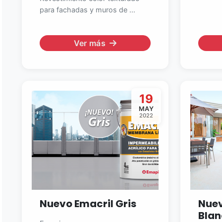
para fachadas y muros de ...
Ver más
19
MAY
2022
Nuevo Emacril Gris
Nuev
Blan