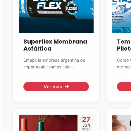
Superflex Membrana
Tem
Asfáltica
Pile
Emapi, la empresa argentina de
Como t
impermeabilizantes líder...
moment
Ver más
27
JUN
2025