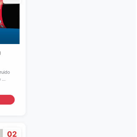
a
ruido
...
02