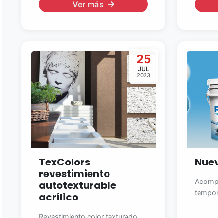
Ver más
25
JUL
2023
TexColors
Nuev
revestimiento
Acompa
autotexturable
tempora
acrílico
Revestimiento color texturado