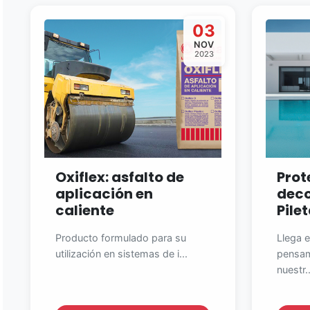
03
NOV
2023
Oxiflex: asfalto de
Prot
aplicación en
deco
caliente
Pile
Producto formulado para su
Llega e
utilización en sistemas de i...
pensam
nuestr..