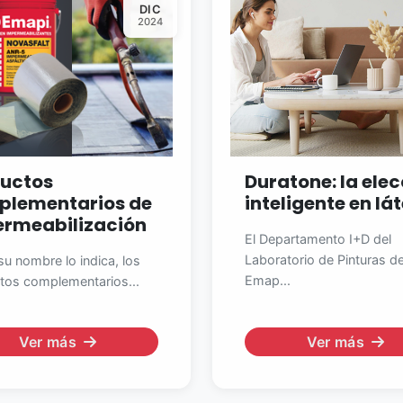
DIC
2024
uctos
Duratone: la ele
plementarios de
inteligente en lá
rmeabilización
El Departamento I+D del
Laboratorio de Pinturas d
u nombre lo indica, los
Emap...
tos complementarios...
Ver más
Ver más