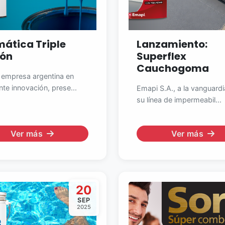
ática Triple
Lanzamiento:
ión
Superflex
Cauchogoma
 empresa argentina en
te innovación, prese...
Emapi S.A., a la vanguard
su línea de impermeabil...
Ver más
Ver más
20
SEP
2025