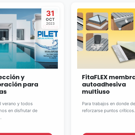
31
OCT
2023
ección y
FitaFLEX membr
ración para
autoadhesiva
tas
multiuso
l verano y todos
Para trabajos en donde d
os en disfrutar de
reforzarse puntos críticos.
.