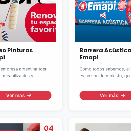
eo Pinturas
Barrera Acústic
pi
Emapi
 empresa argentina líder
Como todos sabemos, el 
rmeabilizantes y ...
es un sonido molesto, que 
Ver más
Ver más
04