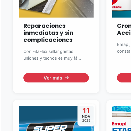
Reparaciones
Crom
inmediatas y sin
Acc
complicaciones
Emapi,
constan
Con FitaFlex sellar grietas,
uniones y techos es muy fá...
Ver más
11
NOV
2025