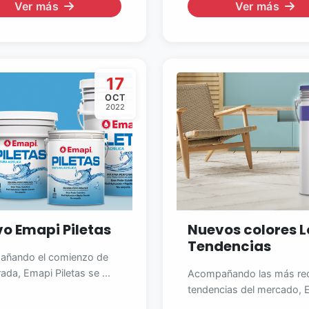
Ver más
Ver más
17
OCT
2022
o Emapi Piletas
Nuevos colores 
Tendencias
ñando el comienzo de
da, Emapi Piletas se ...
Acompañando las más rec
tendencias del mercado, E