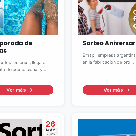
porada de
Sorteo Aniversar
tas
Emapi, empresa argentina 
en la fabricación de pro...
odos los años, llega el
o de acondicionar y...
Ver más
Ver más
26
MAY
2025