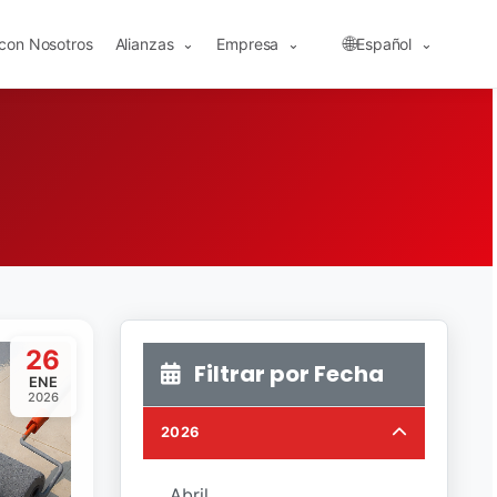
🌐
 con Nosotros
Alianzas
Empresa
Español
⌄
⌄
⌄
26
Filtrar por Fecha
ENE
2026
2026
Abril