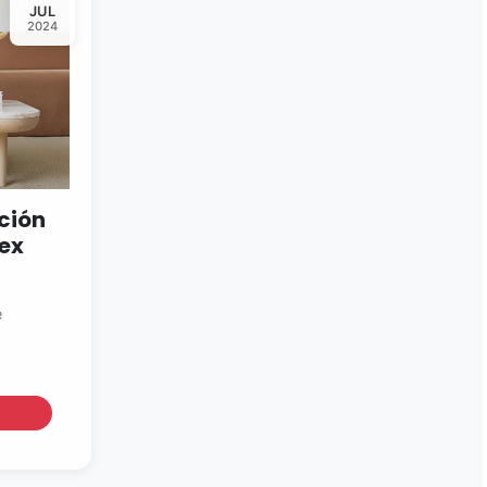
JUL
2024
cción
tex
e