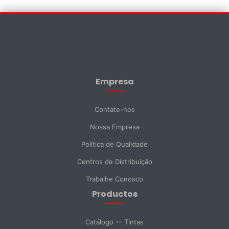
Contate-nos
×
Nome *
Empresa
Sobrenome *
Contate-nos
Nossa Empresa
E-mail *
Política de Qualidade
Centros de Distribuição
Telefone
Trabalhe Conosco
Productos
DNI *
Catálogo — Tintas