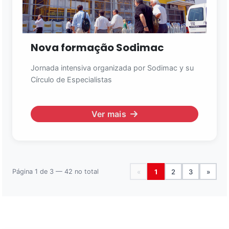
Nova formação Sodimac
Jornada intensiva organizada por Sodimac y su
Círculo de Especialistas
Ver mais
Página 1 de 3 — 42 no total
«
1
2
3
»