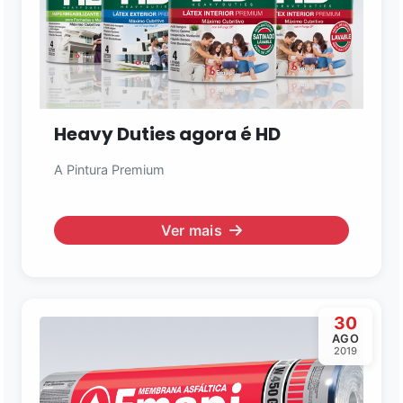
Heavy Duties agora é HD
A Pintura Premium
Ver mais
30
Assistente EMAPI
AGO
Online agora
2019