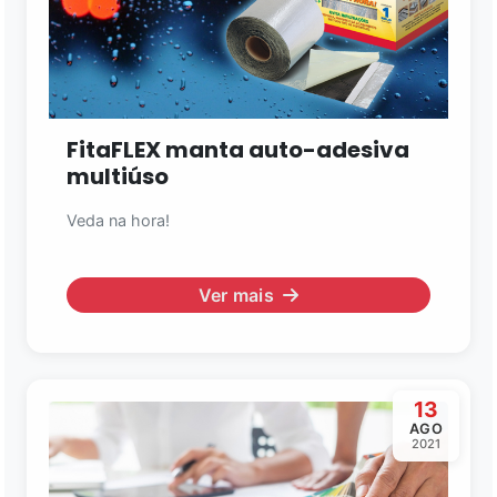
FitaFLEX manta auto-adesiva
multiúso
Veda na hora!
Ver mais
13
AGO
2021