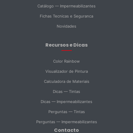
Catálogo — Impermeabilizantes
País *
Fichas Tecnicas e Seguranca
Novidades
Cidade
Recursos e Dicas
Mensagem *
Color Rainbow
Visualizador de Pintura
Calculadora de Materiais
SELECIONAR DEPARTAMENTO
Dicas — Tintas
Vendas
Suporte Técnico
Compras
Dicas — Impermeabilizantes
Perguntas — Tintas
Consulta Geral
Perguntas — Impermeabilizantes
Contacto
Enviar Mensagem