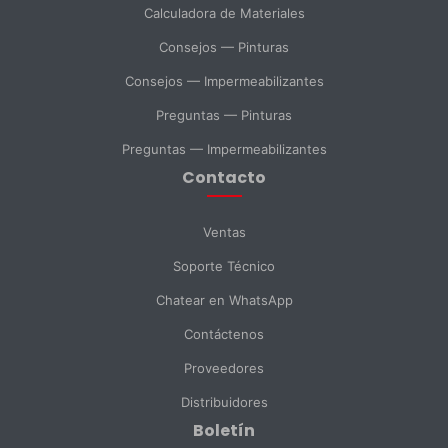
Calculadora de Materiales
SELECCIONAR DEPARTAMENTO
Consejos — Pinturas
Ventas
Soporte Técnico
Compras
Consejos — Impermeabilizantes
Preguntas — Pinturas
Consulta General
Preguntas — Impermeabilizantes
Contacto
Enviar Mensaje
Ventas
Soporte Técnico
Chatear en WhatsApp
Contáctenos
Proveedores
Distribuidores
Boletín