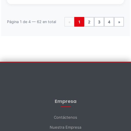
Página 1 de 4 — 62 en total
«
1
2
3
4
»
Contáctenos
×
Nombre *
Empresa
Apellido *
Contáctenos
Nuestra Empresa
Email *