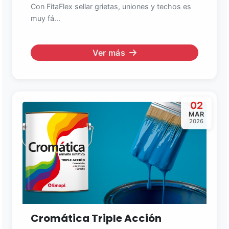
Con FitaFlex sellar grietas, uniones y techos es
muy fá...
Ver más
02
MAR
2026
Cromática Triple Acción